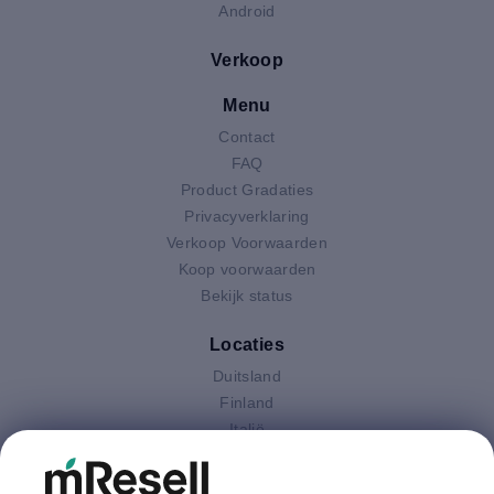
Android
Verkoop
Menu
Contact
FAQ
Product Gradaties
Privacyverklaring
Verkoop Voorwaarden
Koop voorwaarden
Bekijk status
Locaties
Duitsland
Finland
Italië
Nederland
Oostenrijk