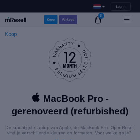
Log In
0
Koop
Verkoop
Koop
MacBook Pro -
gerenoveerd (refurbished)
De krachtigste laptop van Apple, de MacBook Pro. Op mResell
vind je verschillende kleuren en formaten. Voor welke ga je?