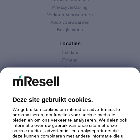
Privacyverklaring
Verkoop Voorwaarden
Koop voorwaarden
Bekijk status
Locaties
Duitsland
Finland
Italië
Nederland
Oostenrijk
Polen
Spanje
Deze site gebruikt cookies.
Verenigd Koninkrijk
We gebruiken cookies om inhoud en advertenties te
Zweden
personaliseren, om functies voor sociale media te
bieden en om ons verkeer te analyseren. We delen ook
informatie over uw gebruik van onze site met onze
Betaling
sociale media-, advertentie- en analysepartners die
deze kunnen combineren met andere informatie die u