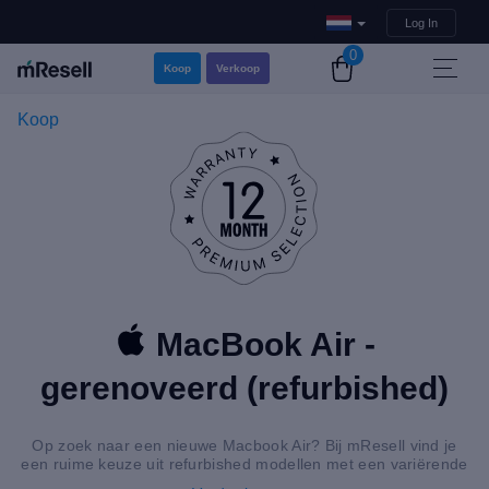
Log In
0
Koop
Verkoop
Koop
MacBook Air -
gerenoveerd (refurbished)
Op zoek naar een nieuwe Macbook Air? Bij mResell vind je
een ruime keuze uit refurbished modellen met een variërende
grote in opslag en schermgrootte.