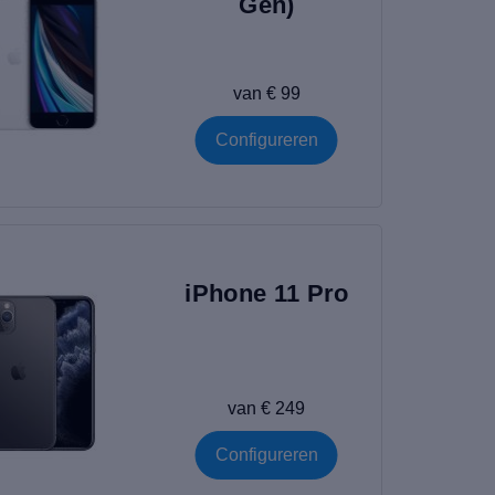
Gen)
van € 99
Configureren
iPhone 11 Pro
van € 249
Configureren