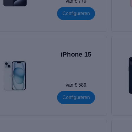
van € 779
Configureren
iPhone 15
van € 589
Configureren