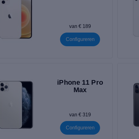
van € 189
Configureren
iPhone 11 Pro
Max
van € 319
Configureren