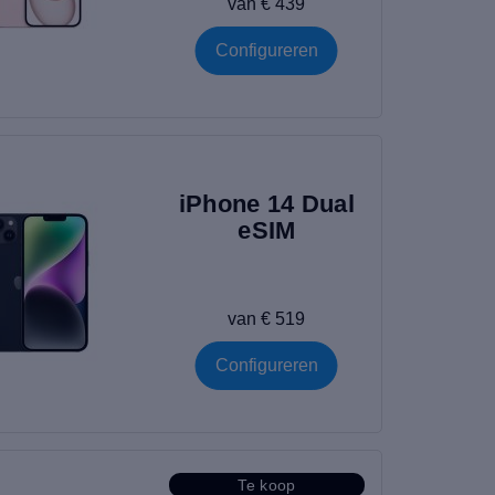
van € 439
Configureren
iPhone 14 Dual
eSIM
van € 519
Configureren
Te koop