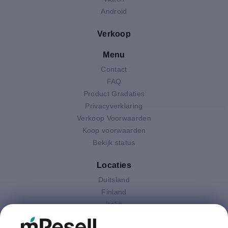
Android
Verkoop
Menu
Contact
FAQ
Product Gradaties
Privacyverklaring
Verkoop Voorwaarden
Koop voorwaarden
Bekijk status
Locaties
Duitsland
Finland
Italië
Nederland