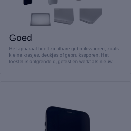
Goed
Het apparaat heeft zichtbare gebruikssporen, zoals
kleine krasjes, deukjes of gebruikssporen. Het
toestel is ontgrendeld, getest en werkt als nieuw.