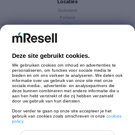
Locaties
Duitsland
Finland
Italië
Nederland
Oostenrijk
Polen
Spanje
Deze site gebruikt cookies.
Verenigd Koninkrijk
We gebruiken cookies om inhoud en advertenties te
Zweden
personaliseren, om functies voor sociale media te
bieden en om ons verkeer te analyseren. We delen ook
informatie over uw gebruik van onze site met onze
Betaling
sociale media-, advertentie- en analysepartners die
deze kunnen combineren met andere informatie die u
aan hen hebt verstrekt of die zij hebben verzameld
door uw gebruik van hun diensten.
Door verder te gaan op onze site accepteer je het
gebruik van cookies zoals omschreven in onze
cookies
Verzending door
policy
.