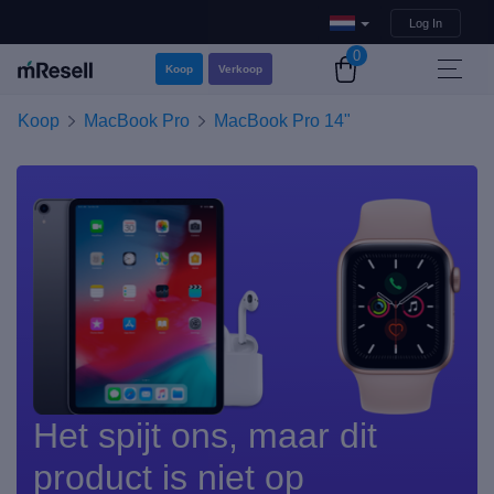
Log In
0
Koop
Verkoop
Koop
MacBook Pro
MacBook Pro 14"
Het spijt ons, maar dit
product is niet op