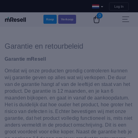
Log In
0
Koop
Verkoop
Garantie en retourbeleid
Garantie mResell
Omdat wij onze producten grondig controleren kunnen
wij garantie geven op alles wat wij verkopen. De duur
van de garantie hangt af van de leeftijd en staat van het
product. De garantie is 12 maanden, en je kan 6
maanden bijkopen. en gaat in vanaf de aankoopdatum.
Het is duidelijk dat hoe ouder het product, hoe groter het
risico van defecten is. Echter bevestigen wij met onze
garantie, dat het product volledig functioneel is, mits niet
anders vermeldt in de product omschrijving. Dit is een
groot voordeel voor elke koper. Naast de garantie heb je