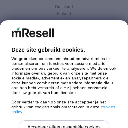
Duitsland
Finland
Italië
Nederland
Oostenrijk
Polen
Spanje
Deze site gebruikt cookies.
Verenigd Koninkrijk
We gebruiken cookies om inhoud en advertenties te
Zweden
personaliseren, om functies voor sociale media te
bieden en om ons verkeer te analyseren. We delen ook
informatie over uw gebruik van onze site met onze
Betaling
sociale media-, advertentie- en analysepartners die
deze kunnen combineren met andere informatie die u
aan hen hebt verstrekt of die zij hebben verzameld
door uw gebruik van hun diensten.
Door verder te gaan op onze site accepteer je het
gebruik van cookies zoals omschreven in onze
cookies
Verzending door
policy
.
Accepteer alleen essentiële cookies