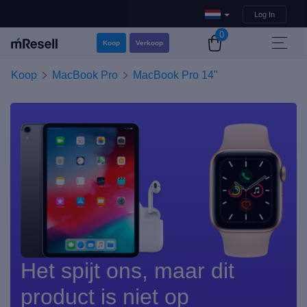
Log In
0
Koop
Verkoop
Koop
MacBook Pro
MacBook Pro 14"
Het spijt ons, maar dit
product is niet op