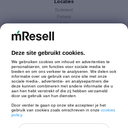
Locaties
Duitsland
Finland
Italië
Nederland
Oostenrijk
Polen
Spanje
Deze site gebruikt cookies.
Verenigd Koninkrijk
We gebruiken cookies om inhoud en advertenties te
Zweden
personaliseren, om functies voor sociale media te
bieden en om ons verkeer te analyseren. We delen ook
informatie over uw gebruik van onze site met onze
Betaling
sociale media-, advertentie- en analysepartners die
deze kunnen combineren met andere informatie die u
aan hen hebt verstrekt of die zij hebben verzameld
door uw gebruik van hun diensten.
Door verder te gaan op onze site accepteer je het
gebruik van cookies zoals omschreven in onze
cookies
Verzending door
policy
.