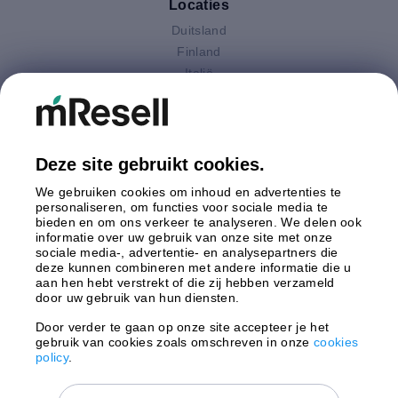
Locaties
Duitsland
Finland
Italië
Nederland
Oostenrijk
Polen
Spanje
Deze site gebruikt cookies.
Verenigd Koninkrijk
We gebruiken cookies om inhoud en advertenties te
Zweden
personaliseren, om functies voor sociale media te
bieden en om ons verkeer te analyseren. We delen ook
informatie over uw gebruik van onze site met onze
Betaling
sociale media-, advertentie- en analysepartners die
deze kunnen combineren met andere informatie die u
aan hen hebt verstrekt of die zij hebben verzameld
door uw gebruik van hun diensten.
Door verder te gaan op onze site accepteer je het
gebruik van cookies zoals omschreven in onze
cookies
Verzending door
policy
.