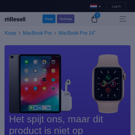
Log In
0
Koop
Verkoop
Koop
MacBook Pro
MacBook Pro 14"
Het spijt ons, maar dit
product is niet op