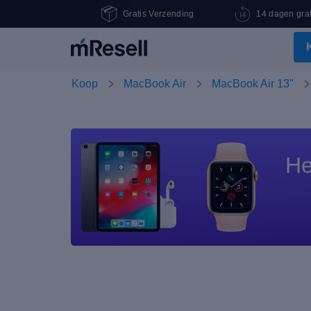
Gratis Verzending
14 dagen grat
Koop
MacBook Air
MacBook Air 13"
He