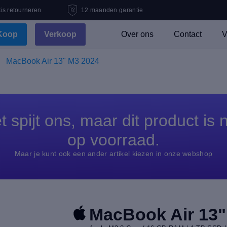
is retourneren
12 maanden garantie
Koop
Verkoop
Over ons
Contact
V
MacBook Air 13" M3 2024
t spijt ons, maar dit product is n
op voorraad.
Maar je kunt ook een ander artikel kiezen in onze webshop
MacBook Air 13"