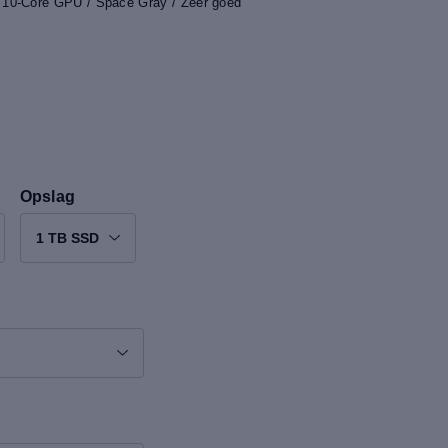
 10-Core GPU / Space Gray / Zeer goed
Opslag
1 TB SSD