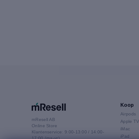
Koop
Airpods
mResell AB
Apple T
Online Store
iMac
Klantenservice: 9:00-13:00 / 14:00-
iPad
17:00 (ma-vr)