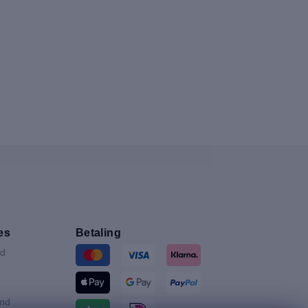
es
Betaling
nd
and