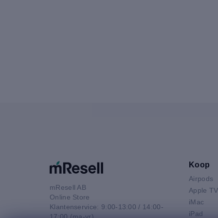
Koop
Airpods
mResell AB
Apple T
Online Store
iMac
Klantenservice: 9:00-13:00 / 14:00-
iPad
17:00 (ma-vr)