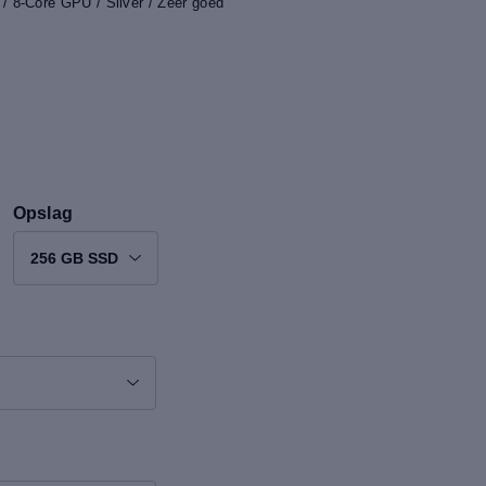
 8-Core GPU / Silver / Zeer goed
Opslag
256 GB SSD