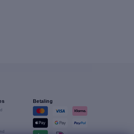
es
Betaling
nd
and