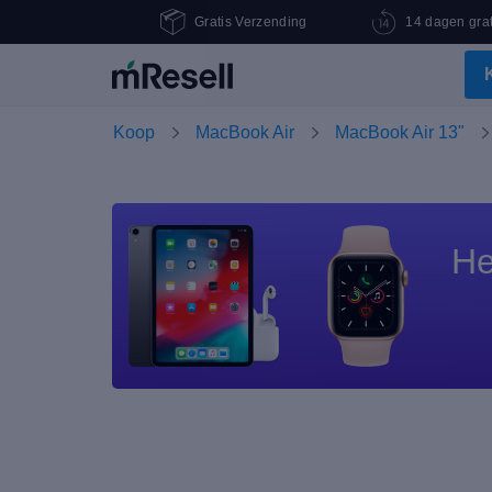
Gratis Verzending
14 dagen grat
Koop
MacBook Air
MacBook Air 13"
He