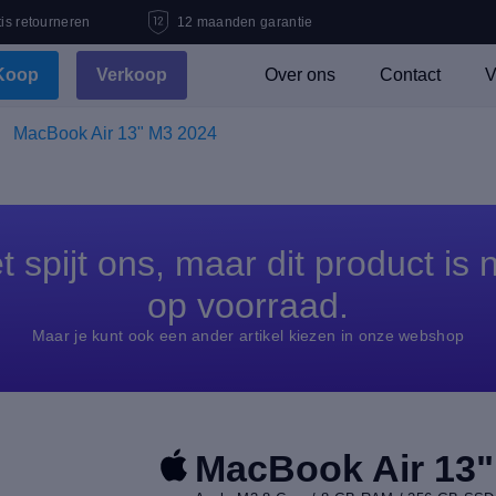
is retourneren
12 maanden garantie
Koop
Verkoop
Over ons
Contact
V
MacBook Air 13" M3 2024
t spijt ons, maar dit product is n
op voorraad.
Maar je kunt ook een ander artikel kiezen in onze webshop
MacBook Air 13"