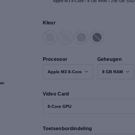
Apple M3 8-Core / 8 GB RAM / 256 GB SSD /
Kleur
Processor
Geheugen
Apple M3 8-Core
8 GB RAM
Video Card
8-Core GPU
Toetsenbordindeling