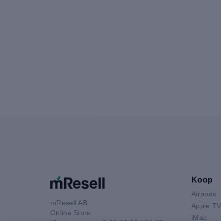
Koop
Airpods
mResell AB
Apple T
Online Store
iMac