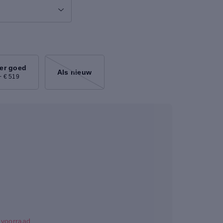
er goed
Als nieuw
+ € 519
p voorraad.