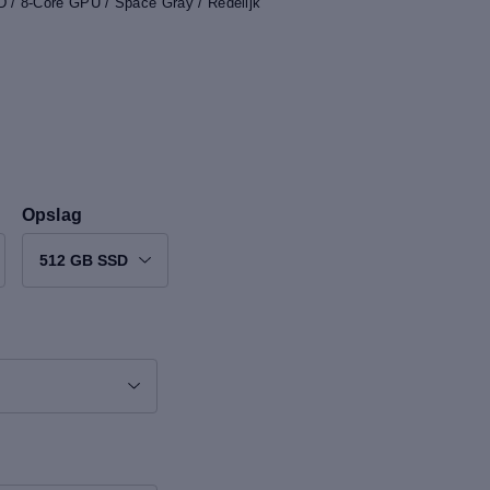
/ 8-Core GPU / Space Gray / Redelijk
Opslag
512 GB SSD