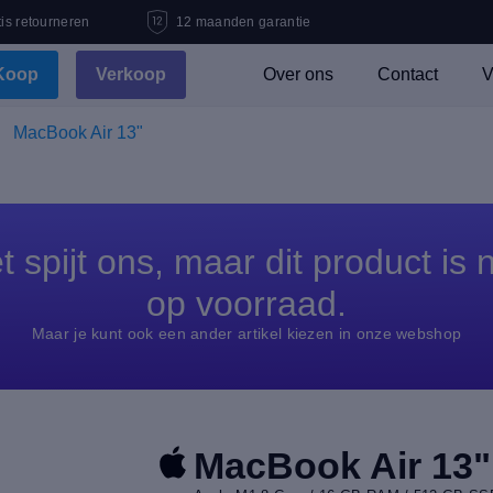
is retourneren
12 maanden garantie
Koop
Verkoop
Over ons
Contact
V
MacBook Air 13"
t spijt ons, maar dit product is n
op voorraad.
Maar je kunt ook een ander artikel kiezen in onze webshop
MacBook Air 13"