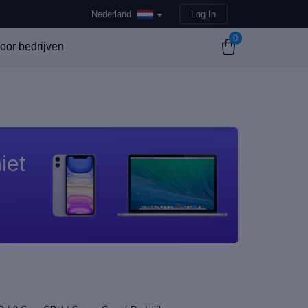
Nederland
Log In
0
oor bedrijven
iet