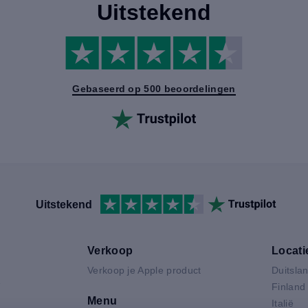
Uitstekend
Gebaseerd op 500 beoordelingen
Uitstekend
Verkoop
Locati
Verkoop je Apple product
Duitsla
V
Finland
Menu
Italië