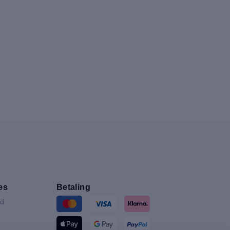
es
Betaling
nd