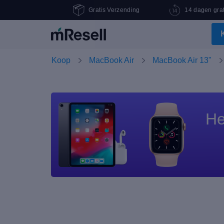
Gratis Verzending
14 dagen grat
Koop
MacBook Air
MacBook Air 13"
He