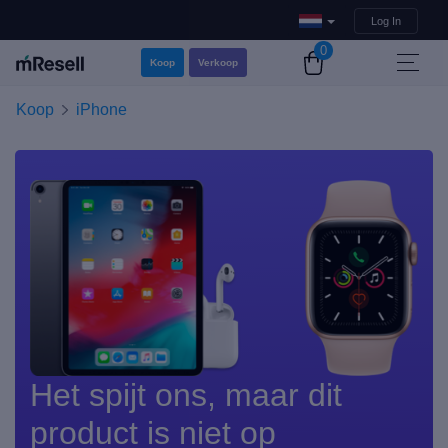
Log In
0
Koop
Verkoop
Koop
iPhone
Het spijt ons, maar dit
product is niet op