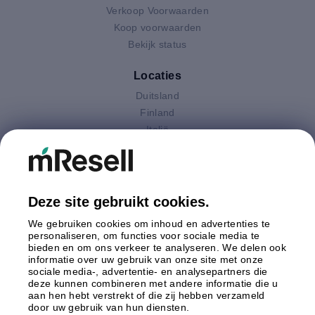
Verkoop Voorwaarden
Koop voorwaarden
Bekijk status
Locaties
Duitsland
Finland
Italië
Nederland
Oostenrijk
Polen
Spanje
Deze site gebruikt cookies.
Verenigd Koninkrijk
We gebruiken cookies om inhoud en advertenties te
Zweden
personaliseren, om functies voor sociale media te
bieden en om ons verkeer te analyseren. We delen ook
informatie over uw gebruik van onze site met onze
Betaling
sociale media-, advertentie- en analysepartners die
deze kunnen combineren met andere informatie die u
aan hen hebt verstrekt of die zij hebben verzameld
door uw gebruik van hun diensten.