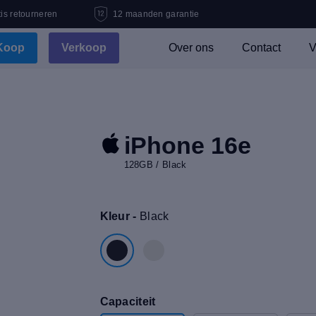
is retourneren
12 maanden garantie
Koop
Verkoop
Over ons
Contact
V
iPhone 16e
128GB / Black
Kleur -
Black
Capaciteit