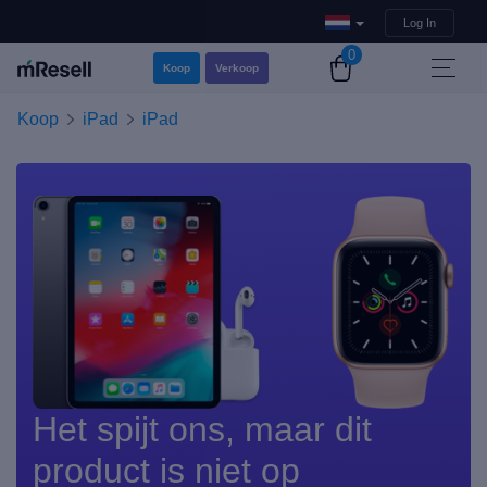
Log In
0
Koop
Verkoop
Koop
iPad
iPad
Het spijt ons, maar dit
product is niet op