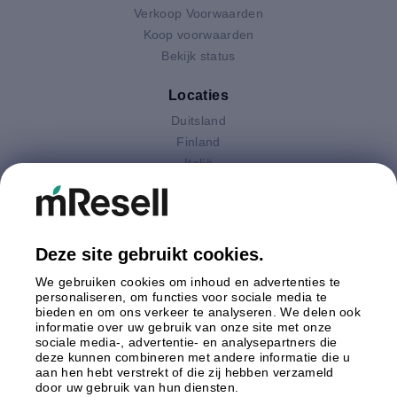
Verkoop Voorwaarden
Koop voorwaarden
Bekijk status
Locaties
Duitsland
Finland
Italië
Nederland
Oostenrijk
Polen
Spanje
Deze site gebruikt cookies.
Verenigd Koninkrijk
We gebruiken cookies om inhoud en advertenties te
Zweden
personaliseren, om functies voor sociale media te
bieden en om ons verkeer te analyseren. We delen ook
informatie over uw gebruik van onze site met onze
Betaling
sociale media-, advertentie- en analysepartners die
deze kunnen combineren met andere informatie die u
aan hen hebt verstrekt of die zij hebben verzameld
door uw gebruik van hun diensten.