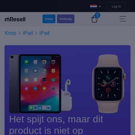
Log In
0
Koop
Verkoop
Koop
iPad
iPad
Het spijt ons, maar dit
product is niet op