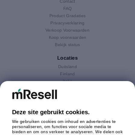
Contact
FAQ
Product Gradaties
Privacyverklaring
Verkoop Voorwaarden
Koop voorwaarden
Bekijk status
Locaties
Duitsland
Finland
Italië
Nederland
Oostenrijk
Polen
Spanje
Deze site gebruikt cookies.
Verenigd Koninkrijk
We gebruiken cookies om inhoud en advertenties te
Zweden
personaliseren, om functies voor sociale media te
bieden en om ons verkeer te analyseren. We delen ook