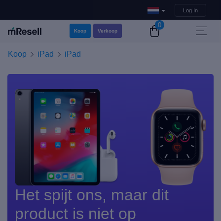
Log In
0
Koop
Verkoop
Koop
iPad
iPad
Het spijt ons, maar dit
product is niet op