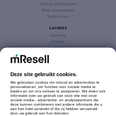
Verkoop Voorwaarden
Koop voorwaarden
Bekijk status
Locaties
Duitsland
Finland
Italië
Nederland
Oostenrijk
Polen
Spanje
Deze site gebruikt cookies.
Verenigd Koninkrijk
We gebruiken cookies om inhoud en advertenties te
Zweden
personaliseren, om functies voor sociale media te
bieden en om ons verkeer te analyseren. We delen ook
informatie over uw gebruik van onze site met onze
Betaling
sociale media-, advertentie- en analysepartners die
deze kunnen combineren met andere informatie die u
aan hen hebt verstrekt of die zij hebben verzameld
door uw gebruik van hun diensten.