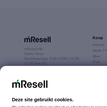
Koop
Airpods
mResell AB
Apple T
Online Store
iMac
Klantenservice: 9:00-13:00 / 14:00-
iPad
17:00 (ma-vr)
iPhone
+44 20 3966 6214
Macbook 
E-mail
Macbook
contact@mresell.nl
Macbook
Macboo
Mac mini
Deze site gebruikt cookies.
Mac Pro