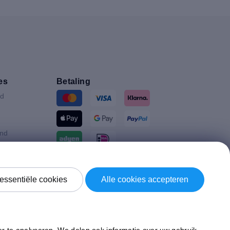
es
Betaling
nd
and
ijk
Verzending door
essentiële cookies
Alle cookies accepteren
d Koninkrijk