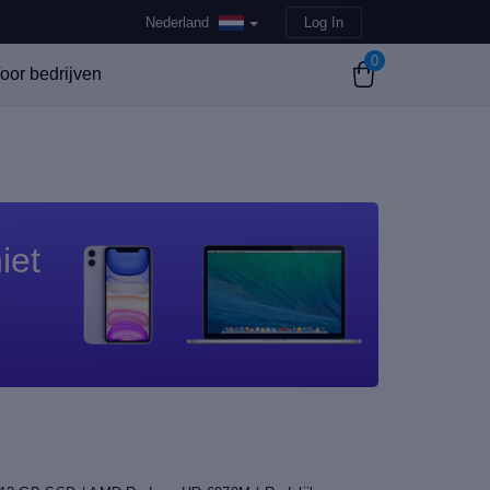
Nederland
Log In
0
oor bedrijven
iet