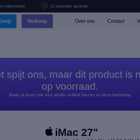
is retourneren
12 maanden garantie
Koop
Verkoop
Over ons
Contact
V
t spijt ons, maar dit product is n
op voorraad.
Maar je kunt ook een ander artikel kiezen in onze webshop
iMac 27"