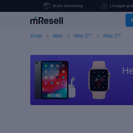
Gratis Verzending
14 dagen grat
Koop
iMac
iMac 27"
iMac 27"
He