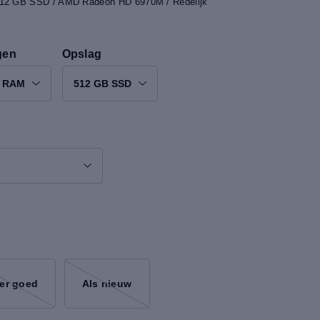
 512 GB SSD / AMD Radeon HD 6970M / Redelijk
gen
Opslag
B RAM
512 GB SSD
er goed
Als nieuw