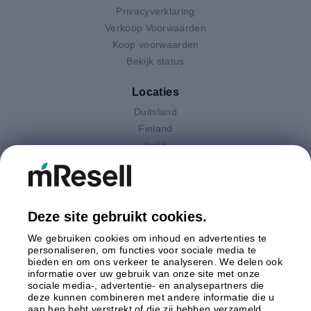
Privacyverklaring
Verkoop Voorwaarden
Koop voorwaarden
Bekijk status
Locaties
Duitsland
Finland
Italië
Nederland
Oostenrijk
Polen
Spanje
Deze site gebruikt cookies.
Verenigd Koninkrijk
We gebruiken cookies om inhoud en advertenties te
Zweden
personaliseren, om functies voor sociale media te
bieden en om ons verkeer te analyseren. We delen ook
informatie over uw gebruik van onze site met onze
Betaling
sociale media-, advertentie- en analysepartners die
deze kunnen combineren met andere informatie die u
aan hen hebt verstrekt of die zij hebben verzameld