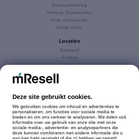
Privacyverklaring
Verkoop Voorwaarden
Koop voorwaarden
Bekijk status
Locaties
Duitsland
Finland
Italië
Nederland
Oostenrijk
Polen
Spanje
Deze site gebruikt cookies.
Verenigd Koninkrijk
We gebruiken cookies om inhoud en advertenties te
Zweden
personaliseren, om functies voor sociale media te
bieden en om ons verkeer te analyseren. We delen ook
informatie over uw gebruik van onze site met onze
Betaling
sociale media-, advertentie- en analysepartners die
deze kunnen combineren met andere informatie die u
aan hen hebt verstrekt of die zij hebben verzameld