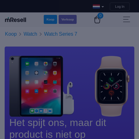
Log In
0
Koop
Verkoop
Koop
Watch
Watch Series 7
Het spijt ons, maar dit
product is niet op