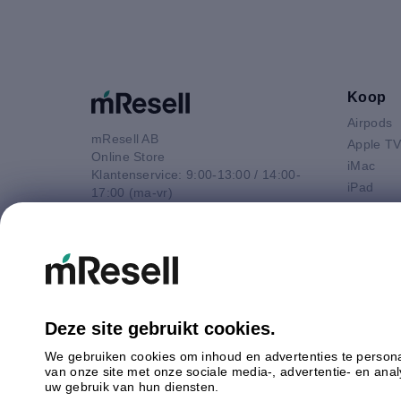
Koop
Airpods
mResell AB
Apple T
Online Store
iMac
Klantenservice: 9:00-13:00 / 14:00-
iPad
17:00 (ma-vr)
iPhone
+44 20 3966 6214
Macbook 
E-mail
Macbook
contact@mresell.nl
Macbook
Macboo
Mac mini
Deze site gebruikt cookies.
Mac Pro
We gebruiken cookies om inhoud en advertenties te persona
Watch
van onze site met onze sociale media-, advertentie- en ana
Android
uw gebruik van hun diensten.