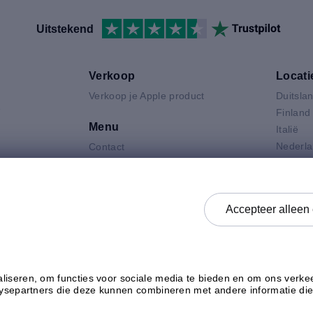
Uitstekend
Verkoop
Locati
Verkoop je Apple product
Duitsla
V
Finland
Menu
Italië
Nederl
Contact
Oostenr
FAQ
Air
Polen
Product Gradaties
 Neo
Spanje
Privacyverklaring
Accepteer alleen 
 Pro
Verenig
Verkoop Voorwaarden
k
Zweden
Koop voorwaarden
Bekijk status
liseren, om functies voor sociale media te bieden en om ons verkee
lysepartners die deze kunnen combineren met andere informatie die 