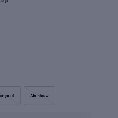
elijk
er goed
Als nieuw