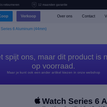
is retourneren
12 maanden garantie
Koop
Verkoop
Over ons
Contact
V
 Series 6 Aluminum (44mm)
t spijt ons, maar dit product is n
op voorraad.
Maar je kunt ook een ander artikel kiezen in onze webshop
Watch Series 6 