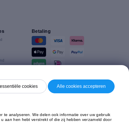
es
Betaling
nd
and
ijk
Verzending door
essentiële cookies
Alle cookies accepteren
d Koninkrijk
r te analyseren. We delen ook informatie over uw gebruik
u aan hen hebt verstrekt of die zij hebben verzameld door