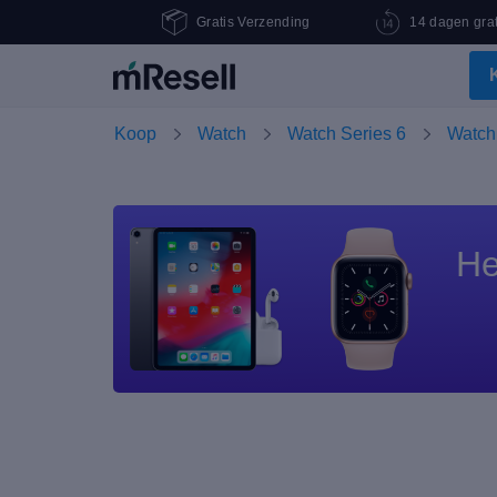
Gratis Verzending
14 dagen grat
Koop
Watch
Watch Series 6
Watch
He