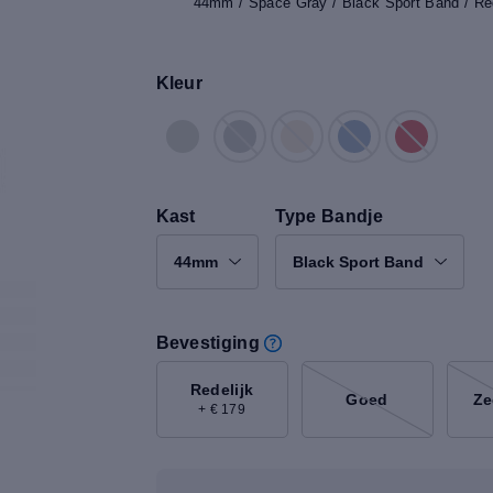
44mm / Space Gray / Black Sport Band / Red
Kleur
Kast
Type Bandje
44mm
Black Sport Band
Bevestiging
Redelijk
Goed
Ze
+ € 179