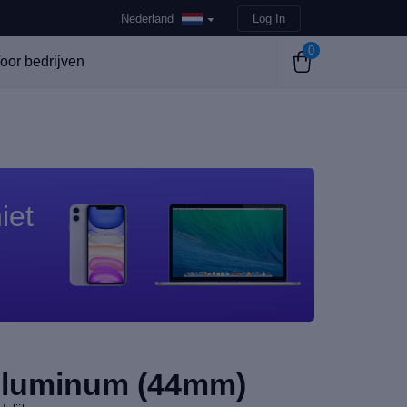
Nederland
Log In
0
oor bedrijven
iet
Aluminum (44mm)