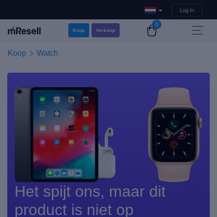
Log In
0
Koop
Verkoop
Koop
Watch
Het spijt ons, maar dit
product is niet op