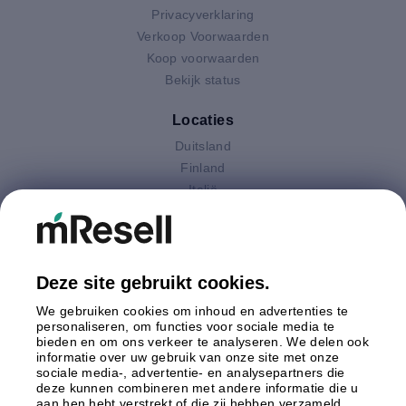
Privacyverklaring
Verkoop Voorwaarden
Koop voorwaarden
Bekijk status
Locaties
Duitsland
Finland
Italië
Nederland
Oostenrijk
Polen
Spanje
Deze site gebruikt cookies.
Verenigd Koninkrijk
We gebruiken cookies om inhoud en advertenties te
Zweden
personaliseren, om functies voor sociale media te
bieden en om ons verkeer te analyseren. We delen ook
informatie over uw gebruik van onze site met onze
Betaling
sociale media-, advertentie- en analysepartners die
deze kunnen combineren met andere informatie die u
aan hen hebt verstrekt of die zij hebben verzameld