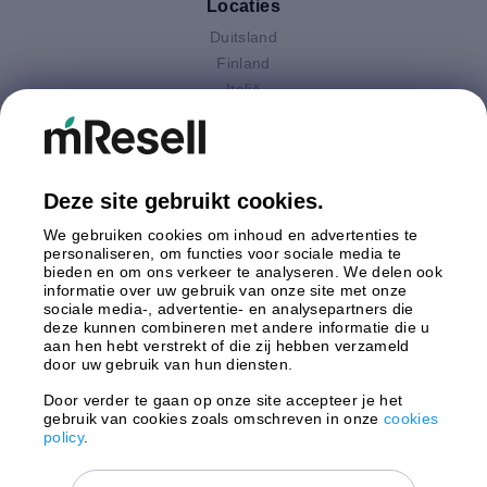
Locaties
Duitsland
Finland
Italië
Nederland
Oostenrijk
Polen
Spanje
Deze site gebruikt cookies.
Verenigd Koninkrijk
We gebruiken cookies om inhoud en advertenties te
Zweden
personaliseren, om functies voor sociale media te
bieden en om ons verkeer te analyseren. We delen ook
informatie over uw gebruik van onze site met onze
Betaling
sociale media-, advertentie- en analysepartners die
deze kunnen combineren met andere informatie die u
aan hen hebt verstrekt of die zij hebben verzameld
door uw gebruik van hun diensten.
Door verder te gaan op onze site accepteer je het
gebruik van cookies zoals omschreven in onze
cookies
Verzending door
policy
.