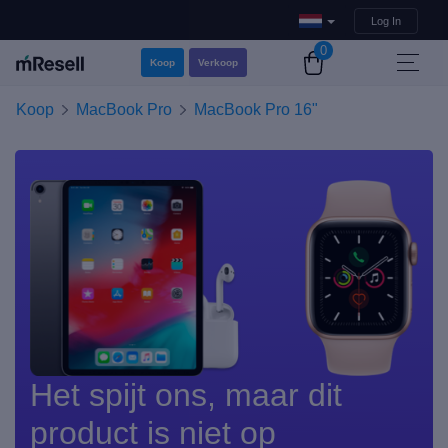
Log In
0
Koop
Verkoop
Koop
MacBook Pro
MacBook Pro 16"
Het spijt ons, maar dit
product is niet op