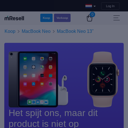
Log In
0
Koop
Verkoop
Koop
MacBook Neo
MacBook Neo 13"
Het spijt ons, maar dit
product is niet op