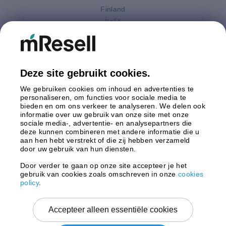
Finland
Italië
Nederland
Oostenrijk
Polen
Spanje
Deze site gebruikt cookies.
Verenigd Koninkrijk
We gebruiken cookies om inhoud en advertenties te
Zweden
personaliseren, om functies voor sociale media te
bieden en om ons verkeer te analyseren. We delen ook
informatie over uw gebruik van onze site met onze
Betaling
sociale media-, advertentie- en analysepartners die
deze kunnen combineren met andere informatie die u
aan hen hebt verstrekt of die zij hebben verzameld
door uw gebruik van hun diensten.
Door verder te gaan op onze site accepteer je het
gebruik van cookies zoals omschreven in onze
cookies
Verzending door
policy
.
Accepteer alleen essentiële cookies