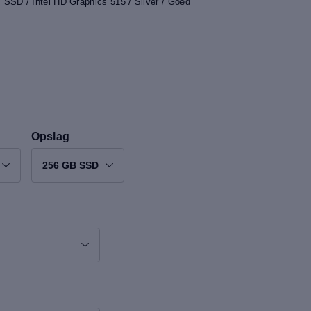
SSD / Intel HD Graphics 515 / Silver / Goed
Opslag
256 GB SSD