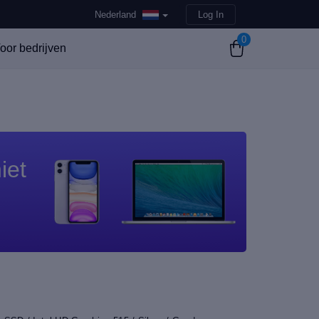
Nederland
Log In
0
oor bedrijven
iet