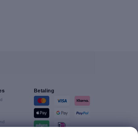
es
Betaling
nd
and
ijk