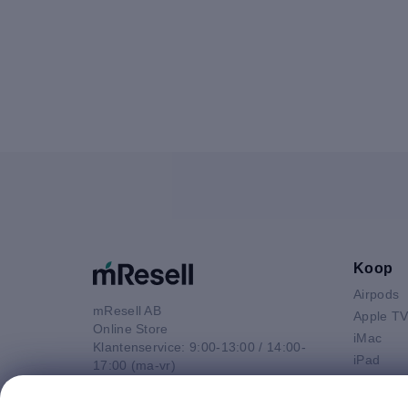
Koop
Airpods
mResell AB
Apple T
Online Store
iMac
Klantenservice: 9:00-13:00 / 14:00-
iPad
17:00 (ma-vr)
iPhone
+44 20 3966 6214
Macbook 