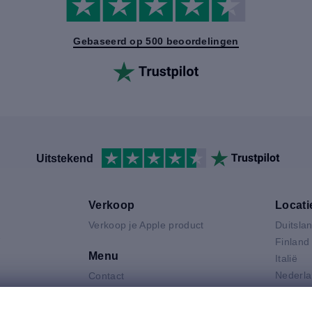
Gebaseerd op 500 beoordelingen
Uitstekend
Verkoop
Locati
Verkoop je Apple product
Duitsla
V
Finland
Menu
Italië
Nederl
Contact
Oostenr
FAQ
Air
Polen
Product Gradaties