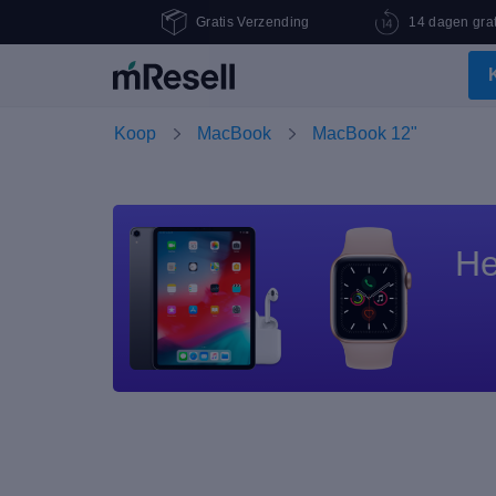
Gratis Verzending
14 dagen grat
Koop
MacBook
MacBook 12"
He