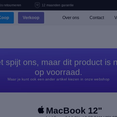
is retourneren
12 maanden garantie
Koop
Verkoop
Over ons
Contact
V
t spijt ons, maar dit product is n
op voorraad.
Maar je kunt ook een ander artikel kiezen in onze webshop
MacBook 12"