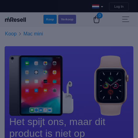
Log In
0
Koop
Verkoop
Koop
Mac mini
Het spijt ons, maar dit
product is niet op