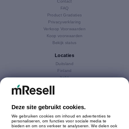
Contact
FAQ
Product Gradaties
Privacyverklaring
Verkoop Voorwaarden
Koop voorwaarden
Bekijk status
Locaties
Duitsland
Finland
Italië
Nederland
Oostenrijk
Polen
Spanje
Deze site gebruikt cookies.
Verenigd Koninkrijk
We gebruiken cookies om inhoud en advertenties te
Zweden
personaliseren, om functies voor sociale media te
bieden en om ons verkeer te analyseren. We delen ook