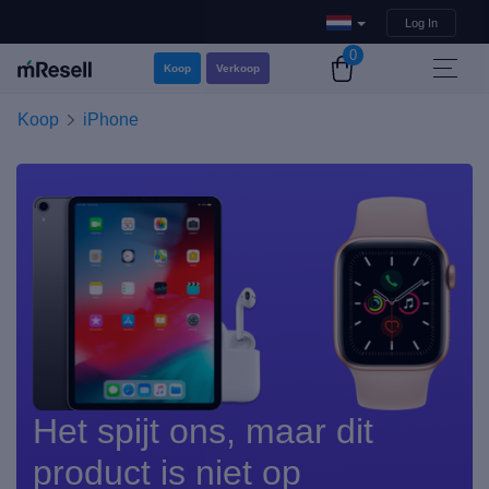
Log In
0
Koop
Verkoop
Koop
iPhone
Het spijt ons, maar dit
product is niet op