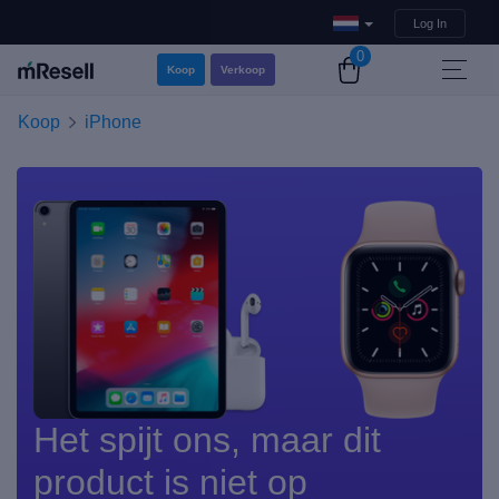
Log In
0
Koop
Verkoop
Koop
iPhone
Het spijt ons, maar dit
product is niet op