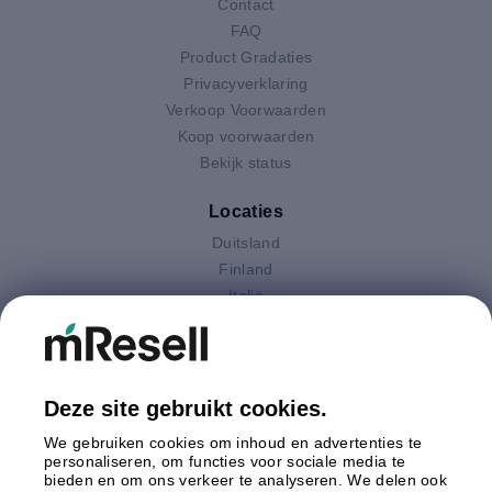
Contact
FAQ
Product Gradaties
Privacyverklaring
Verkoop Voorwaarden
Koop voorwaarden
Bekijk status
Locaties
Duitsland
Finland
Italië
Nederland
Oostenrijk
Polen
Spanje
Deze site gebruikt cookies.
Verenigd Koninkrijk
We gebruiken cookies om inhoud en advertenties te
Zweden
personaliseren, om functies voor sociale media te
bieden en om ons verkeer te analyseren. We delen ook