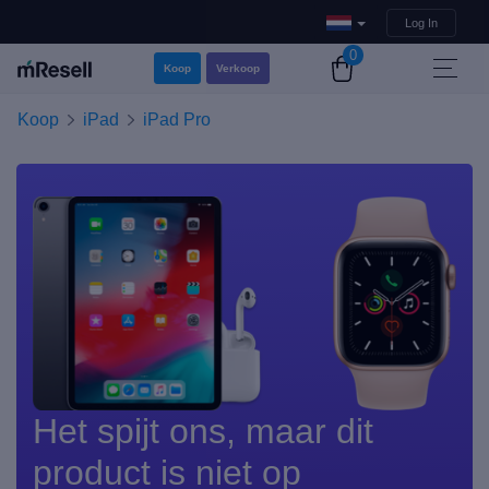
Log In
0
Koop
Verkoop
Koop
iPad
iPad Pro
Het spijt ons, maar dit
product is niet op