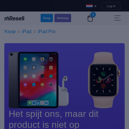
Log In
0
Koop
Verkoop
Koop
iPad
iPad Pro
Het spijt ons, maar dit
product is niet op