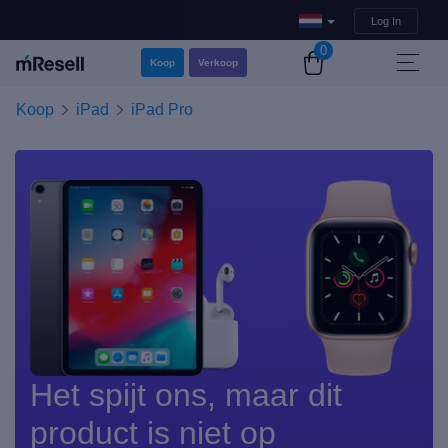
Log In
0
Koop
Verkoop
Koop
iPad
iPad Pro
Het spijt ons, maar dit
product is niet op