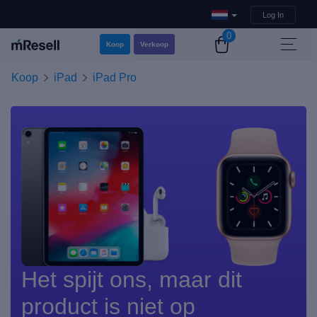
Log In
0
Koop
Verkoop
Koop
iPad
iPad Pro
Het spijt ons, maar dit
product is niet op