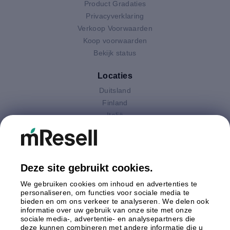
Product Gradaties
Privacyverklaring
Verkoop Voorwaarden
Koop voorwaarden
Bekijk status
Locaties
Duitsland
Finland
Italië
Nederland
Oostenrijk
Polen
Spanje
Deze site gebruikt cookies.
Verenigd Koninkrijk
We gebruiken cookies om inhoud en advertenties te
Zweden
personaliseren, om functies voor sociale media te
bieden en om ons verkeer te analyseren. We delen ook
informatie over uw gebruik van onze site met onze
Betaling
sociale media-, advertentie- en analysepartners die
deze kunnen combineren met andere informatie die u