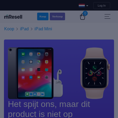
Log In
0
Koop
Verkoop
Koop
iPad
iPad Mini
Het spijt ons, maar dit
product is niet op