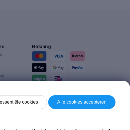
es
Betaling
nd
and
ijk
Verzending door
essentiële cookies
Alle cookies accepteren
d Koninkrijk