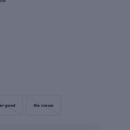
ieuw
er goed
Als nieuw