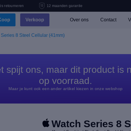
is retourneren
12 maanden garantie
Koop
Verkoop
Over ons
Contact
V
Series 8 Steel Cellular (41mm)
t spijt ons, maar dit product is n
op voorraad.
Maar je kunt ook een ander artikel kiezen in onze webshop
Watch Series 8 S