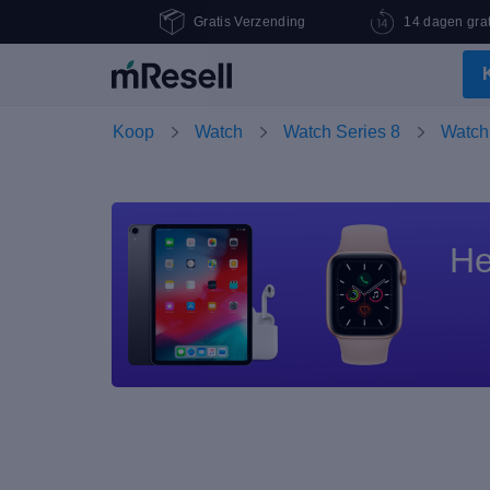
Gratis Verzending
14 dagen grat
Koop
Watch
Watch Series 8
Watch 
He