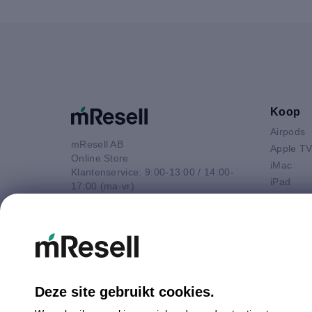
Koop
Airpods
mResell AB
Apple T
Online Store
iMac
Klantenservice: 9:00-13:00 / 14:00-
iPad
17:00 (ma-vr)
iPhone
+44 20 3966 6214
Macbook 
E-mail
Macbook
contact@mresell.nl
Macbook
Macboo
Mac mini
Deze site gebruikt cookies.
Mac Pro