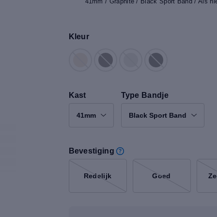
41mm / Graphite / Black Sport Band / Als n
Kleur
Kast
Type Bandje
41mm
Black Sport Band
Bevestiging
Redelijk
Goed
Ze