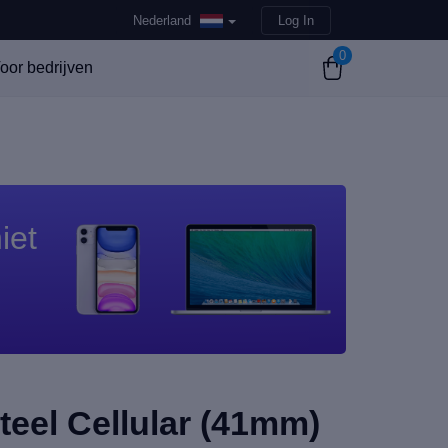
Nederland
Log In
0
oor bedrijven
iet
teel Cellular (41mm)