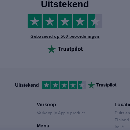
Uitstekend
Gebaseerd op 500 beoordelingen
Uitstekend
Verkoop
Locati
Verkoop je Apple product
Duitsla
V
Finland
Menu
Italië