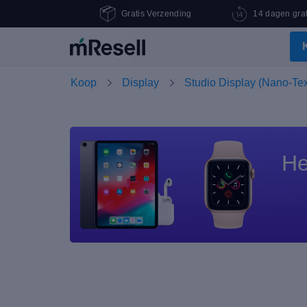
Gratis Verzending
14 dagen grat
Koop
Display
Studio Display (Nano-Tex
He