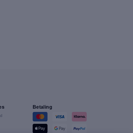
es
Betaling
nd