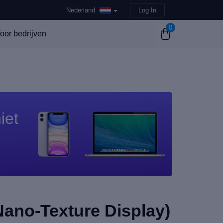
Nederland
Log In
0
oor bedrijven
iet
Nano-Texture Display)