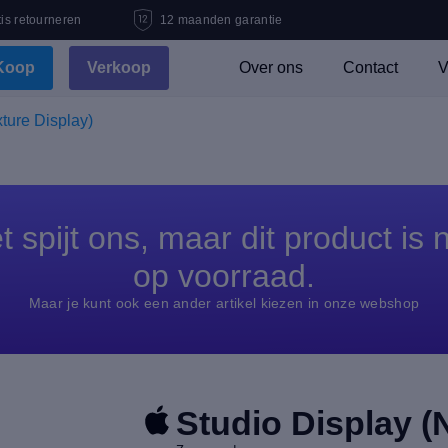
is retourneren
12 maanden garantie
Koop
Verkoop
Over ons
Contact
V
ture Display)
t spijt ons, maar dit product is n
op voorraad.
Maar je kunt ook een ander artikel kiezen in onze webshop
Studio Display (