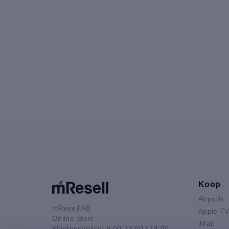
Koop
Airpods
mResell AB
Apple T
Online Store
iMac
Klantenservice: 9:00-13:00 / 14:00-