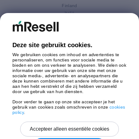
Finland
Italië
Nederland
Oostenrijk
Polen
Spanje
Deze site gebruikt cookies.
Verenigd Koninkrijk
We gebruiken cookies om inhoud en advertenties te
Zweden
personaliseren, om functies voor sociale media te
bieden en om ons verkeer te analyseren. We delen ook
informatie over uw gebruik van onze site met onze
Betaling
sociale media-, advertentie- en analysepartners die
deze kunnen combineren met andere informatie die u
aan hen hebt verstrekt of die zij hebben verzameld
door uw gebruik van hun diensten.
Door verder te gaan op onze site accepteer je het
gebruik van cookies zoals omschreven in onze
cookies
Verzending door
policy
.
Accepteer alleen essentiële cookies