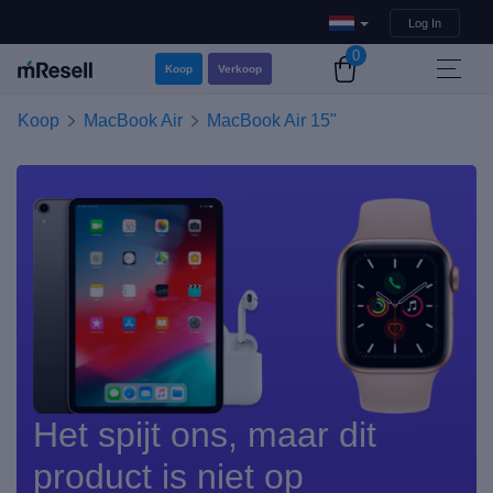
Log In
0
Koop
Verkoop
Koop
MacBook Air
MacBook Air 15"
Het spijt ons, maar dit
product is niet op