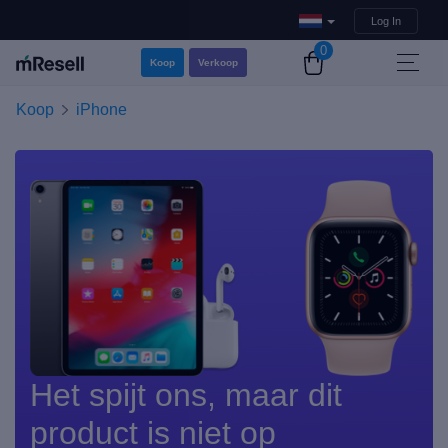
Log In
0
Koop
Verkoop
Koop
iPhone
Het spijt ons, maar dit
product is niet op