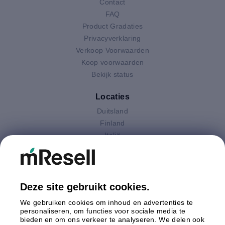
Contact
FAQ
Product Gradaties
Privacyverklaring
Verkoop Voorwaarden
Koop voorwaarden
Bekijk status
Locaties
Duitsland
Finland
Italië
Nederland
Oostenrijk
Polen
Spanje
Deze site gebruikt cookies.
Verenigd Koninkrijk
We gebruiken cookies om inhoud en advertenties te
Zweden
personaliseren, om functies voor sociale media te
bieden en om ons verkeer te analyseren. We delen ook