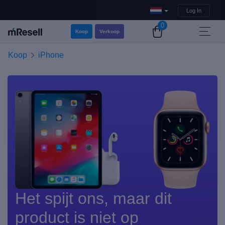
Log In
0
Koop
Verkoop
Koop
iPhone
Het spijt ons, maar dit
product is niet op