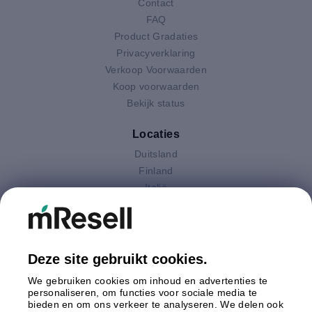
Contact
FAQ
Product Gradaties
Privacyverklaring
Verkoop Voorwaarden
Koop voorwaarden
Bekijk status
Locaties
Duitsland
Finland
Italië
Nederland
Oostenrijk
Polen
Spanje
Deze site gebruikt cookies.
Verenigd Koninkrijk
We gebruiken cookies om inhoud en advertenties te
Zweden
personaliseren, om functies voor sociale media te
bieden en om ons verkeer te analyseren. We delen ook