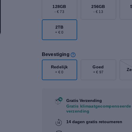
128GB
256GB
- € 73
- € 13
2TB
+ € 0
Bevestiging
Redelijk
Goed
Ze
+ € 0
+ € 97
Gratis Verzending
Gratis klimaatgecompenseerde
verzending
14 dagen gratis retourneren