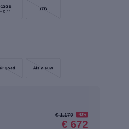
512GB
1TB
+ € 77
er goed
Als nieuw
€ 1.179
-43%
€ 672