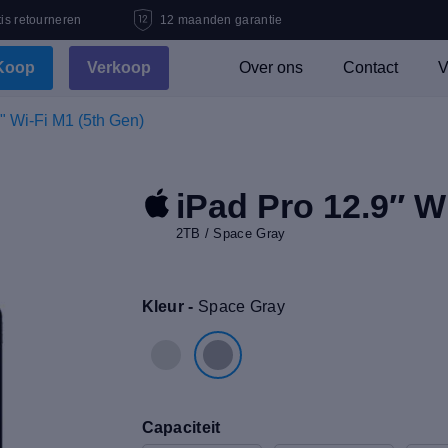
is retourneren
12 maanden garantie
Koop
Verkoop
Over ons
Contact
V
" Wi-Fi M1 (5th Gen)
iPad Pro 12.9″ W
2TB / Space Gray
Kleur -
Space Gray
Capaciteit