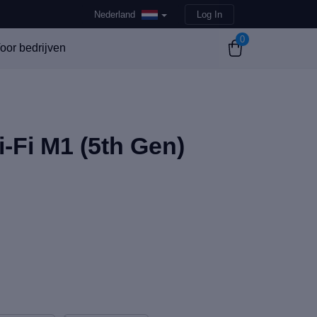
Nederland
Log In
0
oor bedrijven
i-Fi M1 (5th Gen)