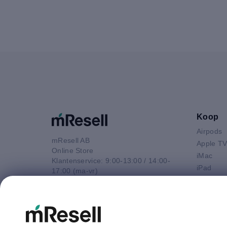
Koop
Airpods
mResell AB
Apple T
Online Store
iMac
Klantenservice: 9:00-13:00 / 14:00-
iPad
17:00 (ma-vr)
iPhone
+44 20 3966 6214
Macbook 
E-mail
Macbook
contact@mresell.nl
Macbook