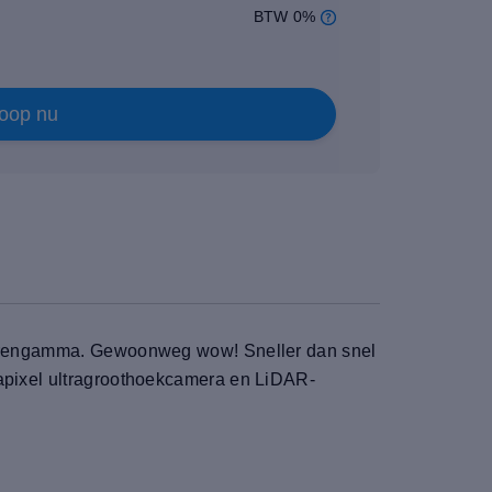
BTW 0%
oop nu
kleurengamma. Gewoonweg wow! Sneller dan snel
gapixel ultragroothoekcamera en LiDAR-